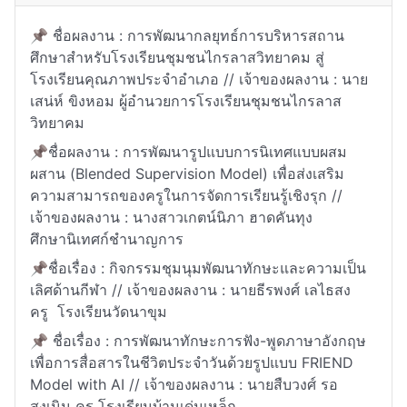
📌 ชื่อผลงาน : การพัฒนากลยุทธ์การบริหารสถาน
ศึกษาสำหรับโรงเรียนชุมชนไกรลาสวิทยาคม สู่
โรงเรียนคุณภาพประจำอำเภอ // เจ้าของผลงาน : นาย
เสน่ห์ ขิงหอม ผู้อำนวยการโรงเรียนชุมชนไกรลาส
วิทยาคม
📌ชื่อผลงาน : การพัฒนารูปแบบการนิเทศแบบผสม
ผสาน (Blended Supervision Model) เพื่อส่งเสริม
ความสามารถของครูในการจัดการเรียนรู้เชิงรุก //
เจ้าของผลงาน : นางสาวเกตน์นิภา ฮาดคันทุง
ศึกษานิเทศก์ชำนาญการ
📌ชื่อเรื่อง : กิจกรรมชุมนุมพัฒนาทักษะและความเป็น
เลิศด้านกีฬา // เจ้าของผลงาน : นายธีรพงศ์ เลไธสง
ครู โรงเรียนวัดนาขุม
📌 ชื่อเรื่อง : การพัฒนาทักษะการฟัง-พูดภาษาอังกฤษ
เพื่อการสื่อสารในชีวิตประจำวันด้วยรูปแบบ FRIEND
Model with AI // เจ้าของผลงาน : นายสืบวงศ์ รอ
สูงเนิน ครู โรงเรียนบ้านเด่นเหล็ก