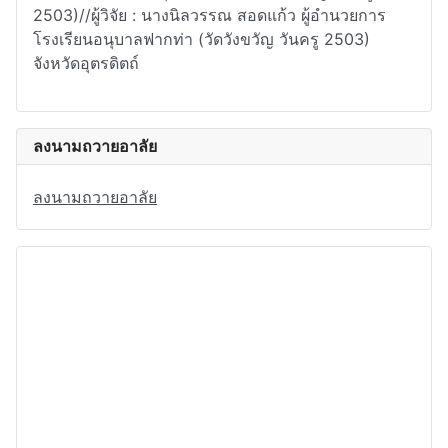
2503)//ผู้วิจัย : นางนิลวรรณ สอดแก้ว ผู้อำนวยการ
โรงเรียนอนุบาลฟากท่า (วัดวังขวัญ วันครู 2503)
จังหวัดอุตรดิตถ์
ลงนามถวายอาลัย
ลงนามถวายอาลัย
อ.ก.ค.ศ.
ก.ต.ป.น.